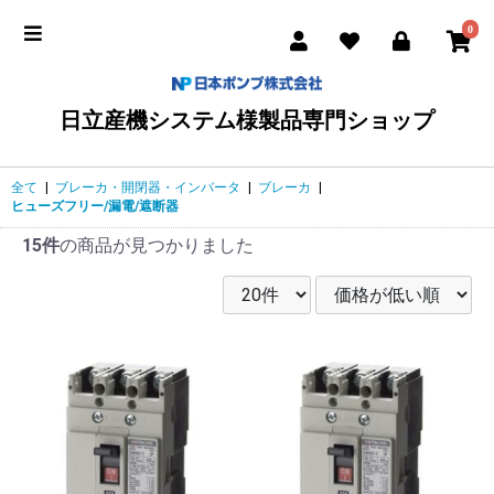
0
日立産機システム様製品専門ショップ
全て
|
ブレーカ・開閉器・インバータ
|
ブレーカ
|
ヒューズフリー/漏電/遮断器
15件
の商品が見つかりました