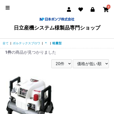
0
日立産機システム様製品専門ショップ
全て
|
ボルテックスブロワ
|
*:
|
軽量型
1件
の商品が見つかりました